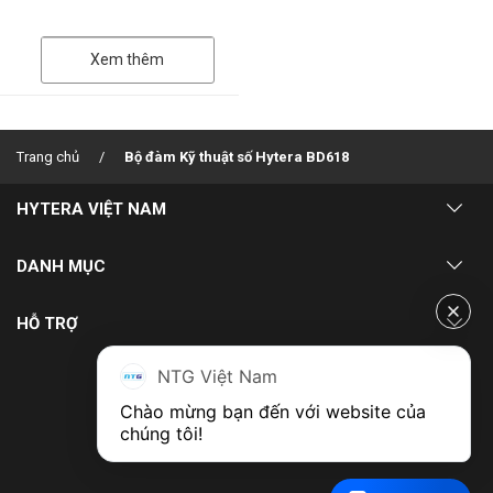
ngày của nhà cung cấp dịch vụ
chăm sóc sức khỏe. Trong môi
trườn...
Xem thêm
Trang chủ
Bộ đàm Kỹ thuật số Hytera BD618
HYTERA VIỆT NAM
Về chúng tôi
DANH MỤC
Dự án triển khai
Giải pháp
HỖ TRỢ
Kinh nghiệm triển khai dự án
Blog
Chính sách bảo hành
NTG Việt Nam
Đối tác phân phối
Hỗ trợ
Chào mừng bạn đến với website của 
Chính sách đổi trả
chúng tôi!
Liên hệ
Bảo mật thông tin