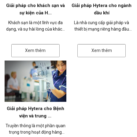
Giải pháp cho khách sạn và
Giải pháp Hytera cho ngành
sự kiện của H...
dầu khí
Khách sạn là một lĩnh vực đa
Là nhà cung cấp giải pháp và
dạng, và sự hài lòng của khách
thiết bị mạng riêng hàng đầu
hàng là mục tiêu chính để thu
thế giới, Hytera tận dụng các
hút khách hàng mới và đảm bảo
công nghệ tiên tiến để giúp các
k...
c...
Xem thêm
Xem thêm
Giải pháp Hytera cho Bệnh
viện và trung ...
Truyền thông là một phần quan
trọng trong hoạt động hàng