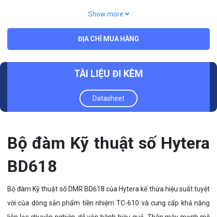
Công suất vùng: 3
Show more
Khoảng cách kênh: 25/12.5KHz
ĐỊA CHỈ MUA HÀNG
Điện áp hoạt động: 7.2V
TÀI LIỆU ĐI KÈM
Datasheet
Bộ đàm Kỹ thuật số Hytera
BD618
Bộ đàm Kỹ thuật số DMR BD618 của Hytera kế thừa hiệu suất tuyệt
vời của dòng sản phẩm tiền nhiệm TC-610 và cung cấp khả năng