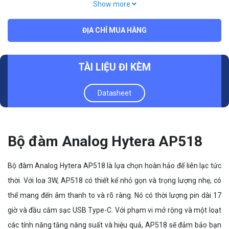
Show more
Điện áp hoạt động: 3,7V (định mức)
ĐỊA CHỈ MUA HÀNG
TÀI LIỆU ĐI KÈM
Datasheet
Bộ đàm Analog Hytera AP518
Bộ đàm Analog Hytera AP518 là lựa chọn hoàn hảo để liên lạc tức
thời. Với loa 3W, AP518 có thiết kế nhỏ gọn và trọng lượng nhẹ, có
thể mang đến âm thanh to và rõ ràng. Nó có thời lượng pin dài 17
giờ và đầu cắm sạc USB Type-C. Với phạm vi mở rộng và một loạt
các tính năng tăng năng suất và hiệu quả, AP518 sẽ đảm bảo bạn