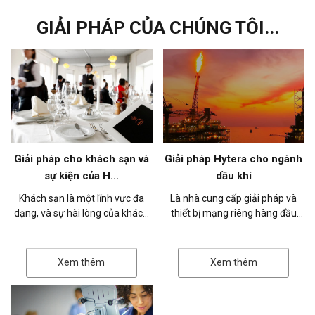
GIẢI PHÁP CỦA CHÚNG TÔI...
Giải pháp cho khách sạn và
Giải pháp Hytera cho ngành
sự kiện của H...
dầu khí
Khách sạn là một lĩnh vực đa
Là nhà cung cấp giải pháp và
dạng, và sự hài lòng của khách
thiết bị mạng riêng hàng đầu
hàng là mục tiêu chính để thu
thế giới, Hytera tận dụng các
hút khách hàng mới và đảm bảo
công nghệ tiên tiến để giúp các
k...
c...
Xem thêm
Xem thêm