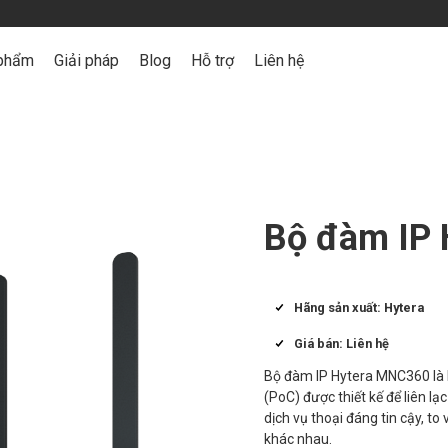
phẩm
Giải pháp
Blog
Hỗ trợ
Liên hệ
Bộ đàm IP
Hãng sản xuất: Hytera
Giá bán: Liên hệ
Bộ đàm IP Hytera MNC360 là 
(PoC) được thiết kế để liên lạ
dịch vụ thoại đáng tin cậy, to
khác nhau.