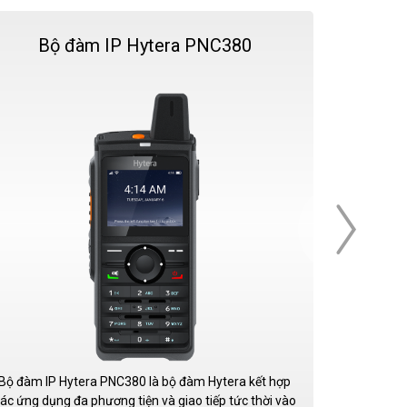
Bộ đàm IP Hytera PNC380
Bộ
Bộ đàm IP Hytera PNC380 là bộ đàm Hytera kết hợp
Bộ đàm IP H
ác ứng dụng đa phương tiện và giao tiếp tức thời vào
minh hợp nh