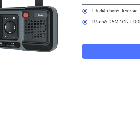
Hệ điều hành: Android 
Bộ nhớ: RAM 1GB + R
Cảm biến: Có sẵn
Giao diện ngoại vi: Mi
cổng ăng-ten LTE; Đầu
10 chân
Màn hình: 2,0 inch
Khe cắm thẻ: 2*SIM n
Điện áp hoạt động: 13