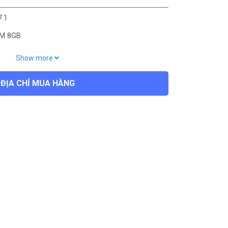
7.1
OM 8GB
Show more
croUSB 2.0(5V/2A); Giắc cắm âm thanh 3,5 mm; Hai
 nối ăng-ten GPS; Đầu vào nguồn; Cổng hàng không
ĐỊA CHỈ MUA HÀNG
ano
,6±15%V DC